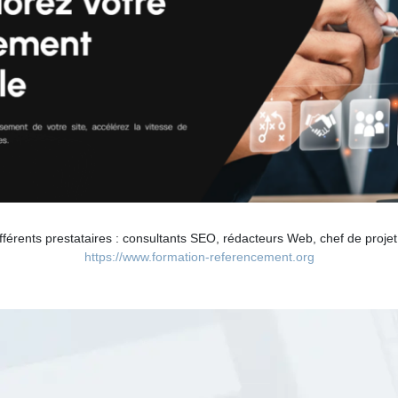
différents prestataires : consultants SEO, rédacteurs Web, chef de proj
https://www.formation-referencement.org